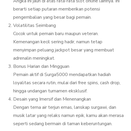
Angka ini jauh di atas rata-rata slot online lainnya. Ini
berarti setiap putaran memberikan potensi
pengembalian yang besar bagi pemain.
Volatilitas Seimbang
Cocok untuk pemain baru maupun veteran.
Kemenangan kecil sering hadir, namun tetap
menyimpan peluang jackpot besar yang membuat
adrenalin meningkat.
Bonus Harian dan Mingguan
Pemain aktif di Surga5000 mendapatkan hadiah
loyalitas secara rutin, mulai dari free spins, cash drop,
hingga undangan turnamen eksklusif.
Desain yang Imersif dan Menenangkan
Dengan tema air terjun emas, lanskap surgawi, dan
musik latar yang relaks namun epik, kamu akan merasa
seperti sedang bermain di taman keberuntungan.