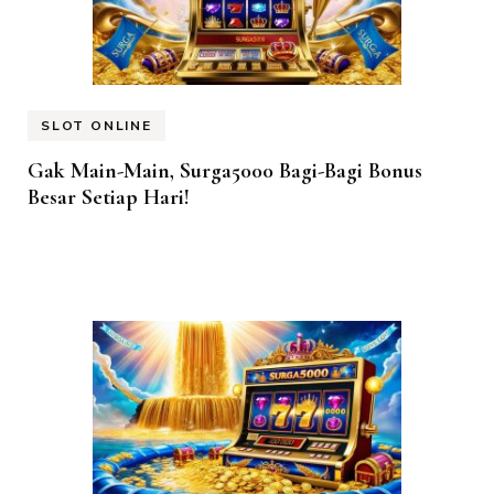
SLOT ONLINE
Gak Main-Main, Surga5000 Bagi-Bagi Bonus
Besar Setiap Hari!