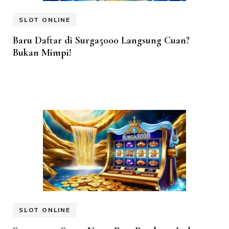
SLOT ONLINE
Baru Daftar di Surga5000 Langsung Cuan?
Bukan Mimpi!
SLOT ONLINE