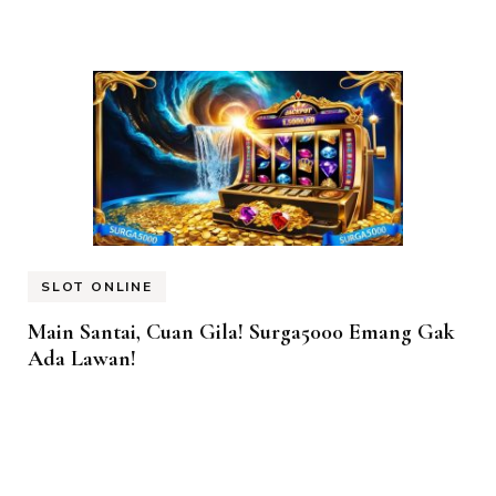
SLOT ONLINE
Main Santai, Cuan Gila! Surga5000 Emang Gak
Ada Lawan!