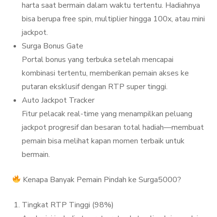
harta saat bermain dalam waktu tertentu. Hadiahnya
bisa berupa free spin, multiplier hingga 100x, atau mini
jackpot.
Surga Bonus Gate
Portal bonus yang terbuka setelah mencapai
kombinasi tertentu, memberikan pemain akses ke
putaran eksklusif dengan RTP super tinggi.
Auto Jackpot Tracker
Fitur pelacak real-time yang menampilkan peluang
jackpot progresif dan besaran total hadiah—membuat
pemain bisa melihat kapan momen terbaik untuk
bermain.
Kenapa Banyak Pemain Pindah ke Surga5000?
Tingkat RTP Tinggi (98%)