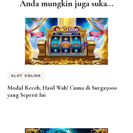
Navigasi
Anda mungkin juga suka...
Artikel
SLOT ONLINE
Modal Receh, Hasil Wah! Cuma di Surga5000
yang Seperti Ini