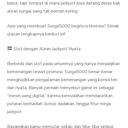
biasa, tapi tempat di mana jackpot bisa datang deras bak
aliran sungai yang tak pernah kering.
Apa yang membuat Surga5000 begitu istimewa? Simak
ulasan lengkapnya berikut ini!
Slot dengan Aliran Jackpot Nyata
Berbeda dari slot pada umumnya yang hanya menjanjikan
kemenangan lewat promosi, Surga5000 benar-benar
menghadirkan pengalaman kemenangan yang konsisten
dan nyata. Banyak pemain menyebut game ini sebagai
“mesin uang digital” karena kemudahan mendapatkan
putaran berhadiah, bonus dadakan, hingga fitur mega
jackpot.
Bayangkan kamu memutar sekali dan tiba-tiba simbol