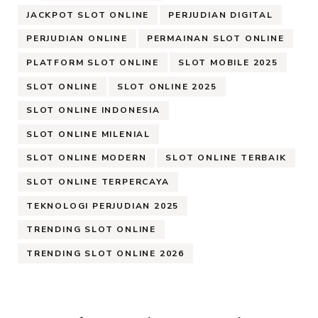
JACKPOT SLOT ONLINE
PERJUDIAN DIGITAL
PERJUDIAN ONLINE
PERMAINAN SLOT ONLINE
PLATFORM SLOT ONLINE
SLOT MOBILE 2025
SLOT ONLINE
SLOT ONLINE 2025
SLOT ONLINE INDONESIA
SLOT ONLINE MILENIAL
SLOT ONLINE MODERN
SLOT ONLINE TERBAIK
SLOT ONLINE TERPERCAYA
TEKNOLOGI PERJUDIAN 2025
TRENDING SLOT ONLINE
TRENDING SLOT ONLINE 2026